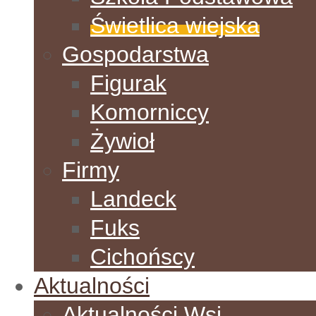
Świetlica wiejska
Gospodarstwa
Figurak
Komorniccy
Żywioł
Firmy
Landeck
Fuks
Cichońscy
Aktualności
Aktualności Wsi