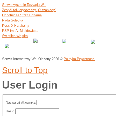
Stowarzyszenie Rozwoju Wsi
Zespół folklorystyczny „Olszaniacy”
Ochotnicza Straż Pożarna
Rada Sołecka
Kościół Parafialny
PSP im. A. Mickiewicza
Świetlica wiejska
Serwis Internetowy Wsi Olszany
2026 ©
Polityka Prywatności
Scroll to Top
User Login
Nazwa użytkownika
Hasło